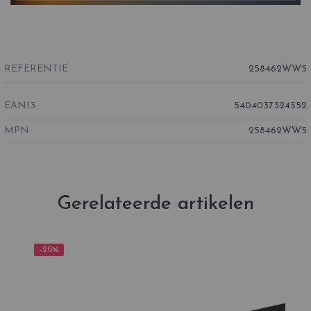
REFERENTIE
258462WW5
EAN13:
5404037324552
MPN:
258462WW5
Gerelateerde artikelen
-20%
-2