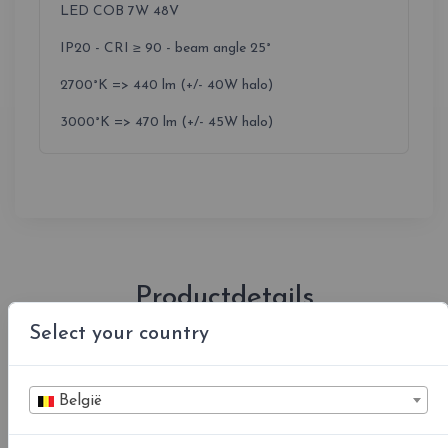
LED COB 7W 48V
IP20 - CRI ≥ 90 - beam angle 25°
2700°K => 440 lm (+/- 40W halo)
3000°K => 470 lm (+/- 45W halo)
Productdetails
Select your country
België