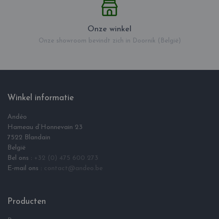
Onze winkel
Onze showroom bevindt zich in Doornik (België)
Winkel informatie
Andéo
Hameau d‘Honnevain 23
7522 Blandain
België
Bel ons :
+32 (0) 475 600 273
E-mail ons :
contact@andeo.be
Producten