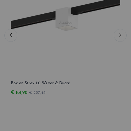
Box on Strex 1.0 Wever & Ducré
Docus
€ 181,98
€ 18
€ 227,48