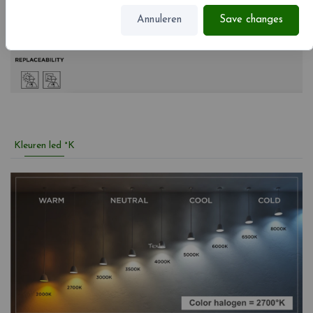
Annuleren
Save changes
Kleuren led °K