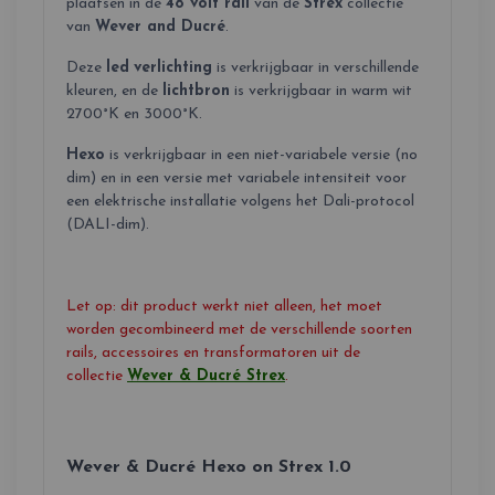
plaatsen in de
48 volt rail
van de
Strex
collectie
van
Wever and Ducré
.
Deze
led
verlichting
is verkrijgbaar in verschillende
kleuren, en de
lichtbron
is verkrijgbaar in warm wit
2700°K en 3000°K.
Hexo
is verkrijgbaar in een niet-variabele versie (no
dim) en in een versie met variabele intensiteit voor
een elektrische installatie volgens het Dali-protocol
(DALI-dim).
Let op: dit product werkt niet alleen, het moet
worden gecombineerd met de verschillende soorten
rails, accessoires en transformatoren uit de
collectie
Wever & Ducré Strex
.
Wever & Ducré Hexo on Strex 1.0