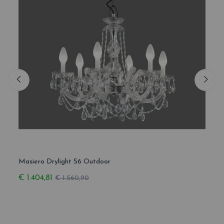
Masiero Drylight S6 Outdoor
Masie
€ 1.404,81
€ 2.
€ 1.560,90