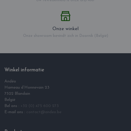
Uw tevredenheid is onze drijfveer
Onze winkel
Onze showroom bevindt zich in Doornik (België)
Winkel informatie
Andéo
Hameau d‘Honnevain 23
7522 Blandain
België
Bel ons :
+32 (0) 475 600 273
E-mail ons :
contact@andeo.be