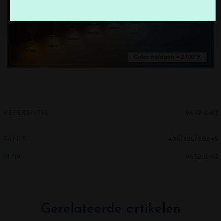
REFERENTIE
9652-2-62
EAN13:
4251322750845
MPN:
9652-2-62
Gerelateerde artikelen