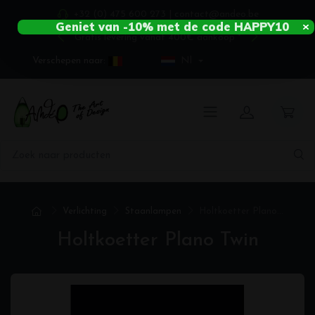
+32 (0) 475 600 273
|
contact@andeo.be
Geniet van -10% met de code HAPPY10
Gratis levering vanaf 400€ aankoop *
Verschepen naar:
Nl
Verlichting
Staanlampen
Holtkoetter Plano...
Holtkoetter Plano Twin