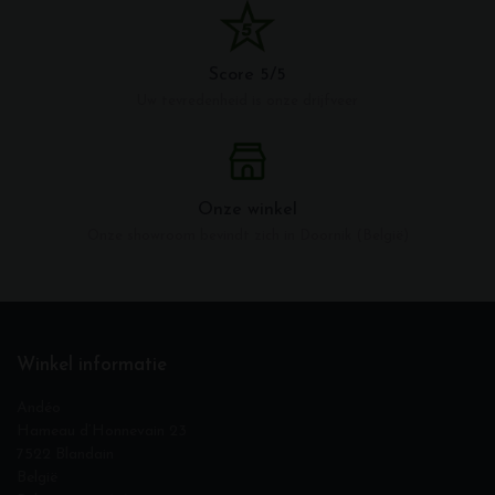
Score 5/5
Uw tevredenheid is onze drijfveer
Onze winkel
Onze showroom bevindt zich in Doornik (België)
Winkel informatie
Andéo
Hameau d‘Honnevain 23
7522 Blandain
België