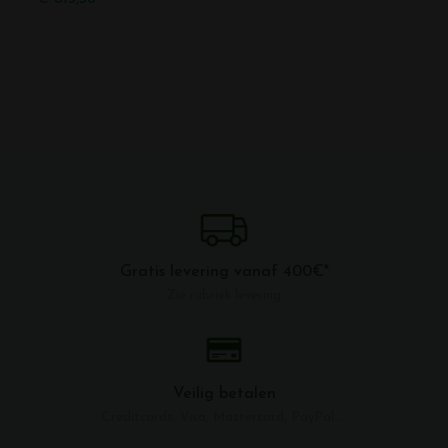
Gratis levering vanaf 400€*
Zie rubriek levering
Veilig betalen
Creditcards, Visa, Mastercard, PayPal ...