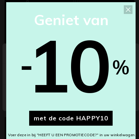
G
e
n
i
e
t
v
a
n
10
-
Select your country
%
België
Annuleren
Save changes
Kleuren led °K
met de code HAPPY10
Voer deze in bij "HEEFT U EEN PROMOTIECODE?" in uw winkelwagen.