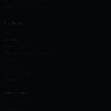
Bel ons :
+32 (0) 475 600 273
E-mail ons :
contact@andeo.be
Producten
Pro
Levering*
Juridische informatie
Algemene verkoopvoorwaarden
Over ons
Veilig betalen
Privacyverklaring
Contact
Jouw account
Persoonlijke Info
Bestellingen