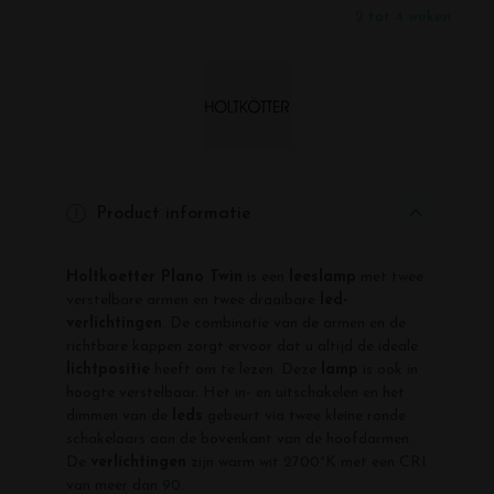
2 tot 4 weken
Product informatie
Holtkoetter Plano Twin
is een
leeslamp
met twee
verstelbare armen en twee draaibare
led-
verlichtingen
. De combinatie van de armen en de
richtbare kappen zorgt ervoor dat u altijd de ideale
lichtpositie
heeft om te lezen. Deze
lamp
is ook in
hoogte verstelbaar. Het in- en uitschakelen en het
dimmen van de
leds
gebeurt via twee kleine ronde
schakelaars aan de bovenkant van de hoofdarmen.
De
verlichtingen
zijn warm wit 2700°K met een CRI
van meer dan 90.