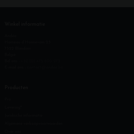
Winkel informatie
Andéo
Hameau d‘Honnevain 23
7522 Blandain
België
Bel ons :
+32 (0) 475 600 273
E-mail ons :
contact@andeo.be
Producten
Pro
Levering*
Juridische informatie
Algemene verkoopvoorwaarden
Over ons