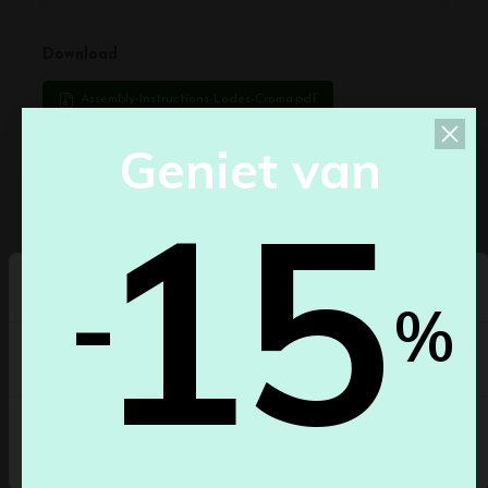
Download
Assembly-Instructions-Lodes-Croma.pdf
G
e
n
i
e
t
v
a
n
15
Productdetails
-
Select your country
%
België
Annuleren
Save changes