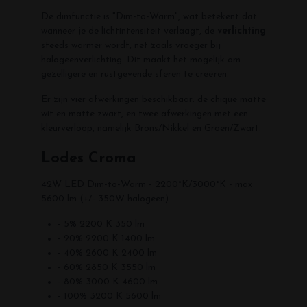
De dimfunctie is "Dim-to-Warm", wat betekent dat
wanneer je de lichtintensiteit verlaagt, de
verlichting
steeds warmer wordt, net zoals vroeger bij
halogeenverlichting. Dit maakt het mogelijk om
gezelligere en rustgevende sferen te creëren.
Er zijn vier afwerkingen beschikbaar: de chique matte
wit en matte zwart, en twee afwerkingen met een
kleurverloop, namelijk Brons/Nikkel en Groen/Zwart.
Lodes Croma
42W LED Dim-to-Warm - 2200°K/3000°K - max
5600 lm (+/- 350W halogeen)
- 5% 2200 K 350 lm
- 20% 2200 K 1400 lm
- 40% 2600 K 2400 lm
- 60% 2850 K 3550 lm
- 80% 3000 K 4600 lm
- 100% 3200 K 5600 lm