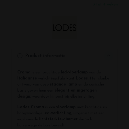
3 tot 4 weken
Product informatie
Croma
is een prachtige
led-vloerlamp
van de
Italiaanse
verlichtingsfabrikant
Lodes
. Het slanke
ontwerp van deze
staande lamp
en de conische
basis geven hem een
elegant en ingetogen
design
, waardoor hij past bij elke inrichting.
Lodes Croma
is een
vloerlamp
met krachtige en
hoogwaardige
led-verlichting
, uitgerust met een
ingebouwde
lichtsterkte-dimmer
die zich
halverwege de buis bevindt.