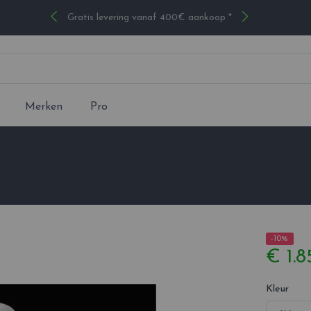
Gratis levering vanaf 400€ aankoop *
Merken
Pro
-10%
€ 1.8
Kleur