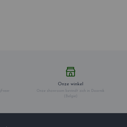
Onze winkel
jfveer
Onze showroom bevindt zich in Doornik
(België)