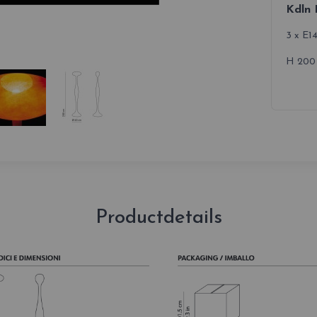
Kdln 
3 x E1
H 200
Productdetails