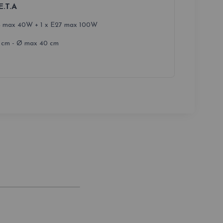
E.T.A
4 max 40W + 1 x E27 max 100W
 cm - Ø max 40 cm