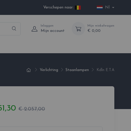
Verschepen naar:
Nl
Inloggen
Mijn winkelwagen
Mijn account
€ 0,00
Verlichting
Staanlampen
Kdln E.T.A
51,30
€ 2.057,00