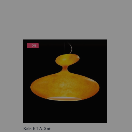
-10%
Kdln E.T.A. Sat