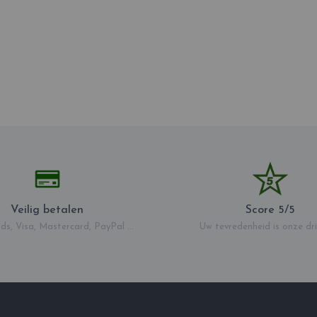
Veilig betalen
Score 5/5
ds, Visa, Mastercard, PayPal ...
Uw tevredenheid is onze dri