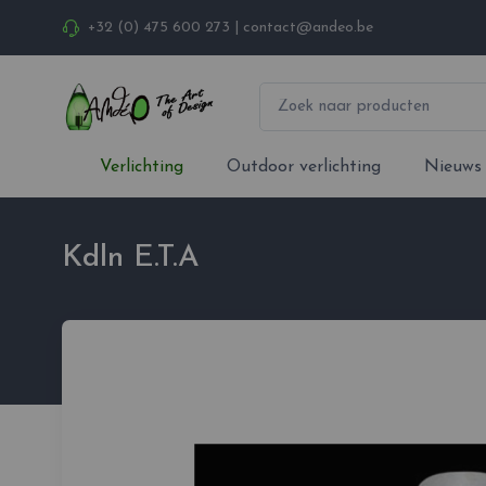
+32 (0) 475 600 273
|
contact@andeo.be
Verlichting
Outdoor verlichting
Nieuws
Kdln E.T.A