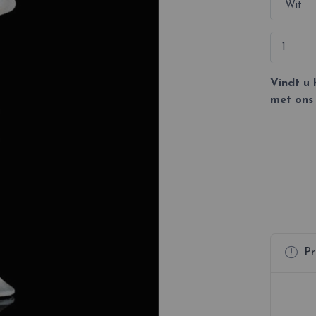
Vindt u
met ons
Pr