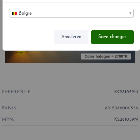
België
Annuleren
Save changes
REFERENTIE
K2281059N
EAN13:
8015086000556
MPN:
K2281059N