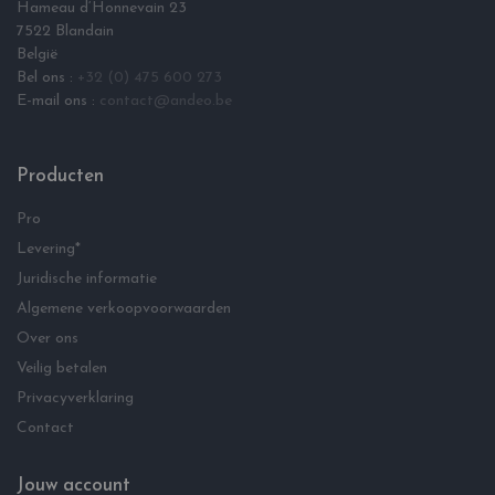
Hameau d‘Honnevain 23
7522 Blandain
België
Bel ons :
+32 (0) 475 600 273
E-mail ons :
contact@andeo.be
Producten
Pro
Levering*
Juridische informatie
Algemene verkoopvoorwaarden
Over ons
Veilig betalen
Privacyverklaring
Contact
Jouw account