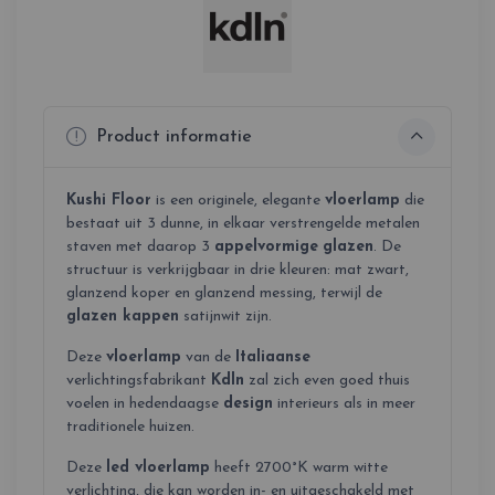
Product informatie
Kushi Floor
is een originele, elegante
vloerlamp
die
bestaat uit 3 dunne, in elkaar verstrengelde metalen
staven met daarop 3
appelvormige
glazen
. De
structuur is verkrijgbaar in drie kleuren: mat zwart,
glanzend koper en glanzend messing, terwijl de
glazen kappen
satijnwit zijn.
Deze
vloerlamp
van de
Italiaanse
verlichtingsfabrikant
Kdln
zal zich even goed thuis
voelen in hedendaagse
design
interieurs als in meer
traditionele huizen.
Deze
led vloerlamp
heeft 2700°K warm witte
verlichting, die kan worden in- en uitgeschakeld met