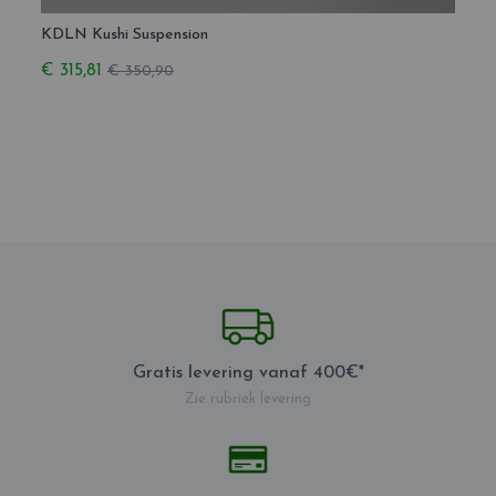
KDLN Kushi Suspension
KDLN 
€ 315,81
€ 29
€ 350,90
Gratis levering vanaf 400€*
Zie rubriek levering