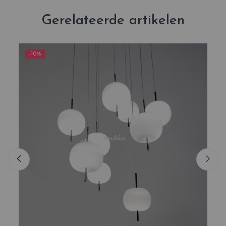
Gerelateerde artikelen
-10%
-1
Ni