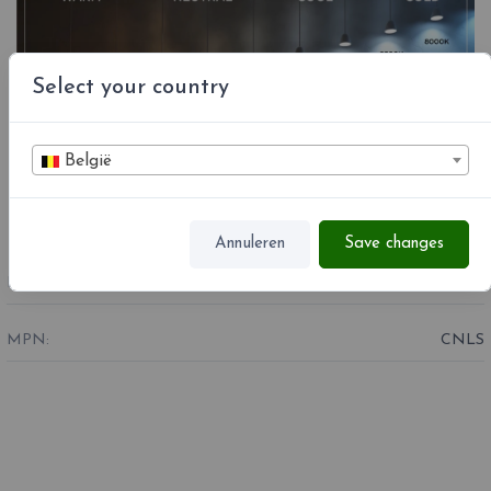
Select your country
België
Annuleren
Save changes
REFERENTIE
CNLS
MPN:
CNLS