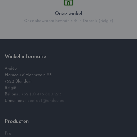
Onze winkel
Onze showroom bevindt zich in Doornik (België)
Winkel informatie
Andéo
Hameau d‘Honnevain 23
7522 Blandain
België
Bel ons :
+32 (0) 475 600 273
E-mail ons :
contact@andeo.be
Producten
Pro