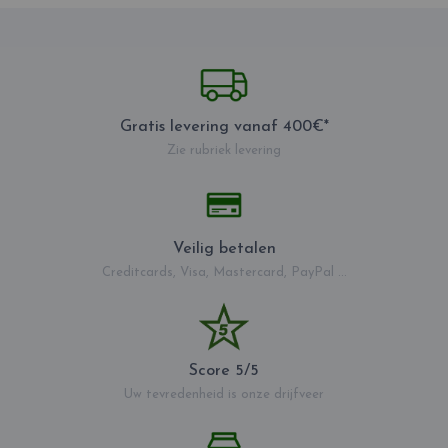
Gratis levering vanaf 400€*
Zie rubriek levering
Veilig betalen
Creditcards, Visa, Mastercard, PayPal ...
Score 5/5
Uw tevredenheid is onze drijfveer