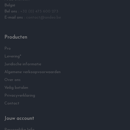
België
Bel ons :
+32 (0) 475 600 273
E-mail ons :
contact@andeo.be
Producten
Pro
Levering*
Juridische informatie
Algemene verkoopvoorwaarden
Over ons
Veilig betalen
Privacyverklaring
Contact
Jouw account
Persoonlijke Info