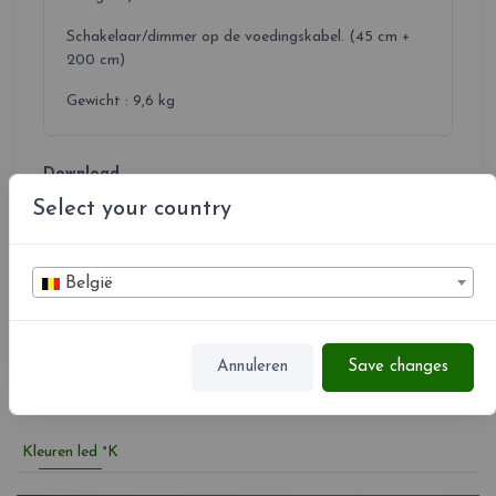
Schakelaar/dimmer op de voedingskabel. (45 cm +
200 cm)
Gewicht : 9,6 kg
Download
Select your country
Pipistrello-Tech.pdf
Pipistrello-Instructions.pdf
België
Annuleren
Save changes
Kleuren led °K