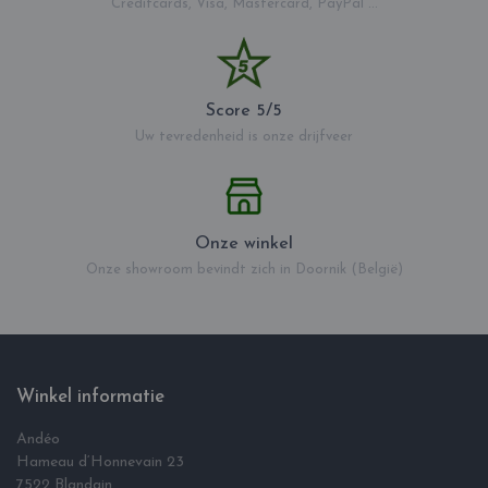
Creditcards, Visa, Mastercard, PayPal ...
Score 5/5
Uw tevredenheid is onze drijfveer
Onze winkel
Onze showroom bevindt zich in Doornik (België)
Winkel informatie
Andéo
Hameau d‘Honnevain 23
7522 Blandain