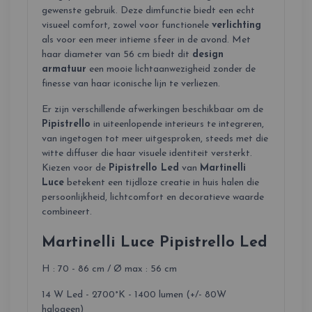
gewenste gebruik. Deze dimfunctie biedt een echt
visueel comfort, zowel voor functionele
verlichting
als voor een meer intieme sfeer in de avond. Met
haar diameter van 56 cm biedt dit
design
armatuur
een mooie lichtaanwezigheid zonder de
finesse van haar iconische lijn te verliezen.
Er zijn verschillende afwerkingen beschikbaar om de
Pipistrello
in uiteenlopende interieurs te integreren,
van ingetogen tot meer uitgesproken, steeds met die
witte diffuser die haar visuele identiteit versterkt.
Kiezen voor de
Pipistrello Led
van
Martinelli
Luce
betekent een tijdloze creatie in huis halen die
persoonlijkheid, lichtcomfort en decoratieve waarde
combineert.
Martinelli Luce Pipistrello Led
H : 70 - 86 cm / Ø max : 56 cm
14 W Led - 2700°K - 1400 lumen (+/- 80W
halogeen)