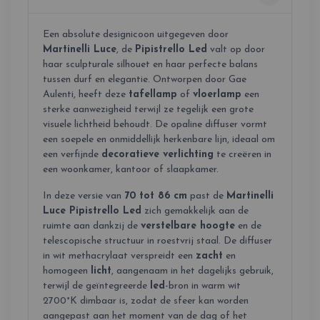
Een absolute designicoon uitgegeven door
Martinelli Luce
, de
Pipistrello Led
valt op door
haar sculpturale silhouet en haar perfecte balans
tussen durf en elegantie. Ontworpen door Gae
Aulenti, heeft deze
tafellamp
of
vloerlamp
een
sterke aanwezigheid terwijl ze tegelijk een grote
visuele lichtheid behoudt. De opaline diffuser vormt
een soepele en onmiddellijk herkenbare lijn, ideaal om
een verfijnde
decoratieve verlichting
te creëren in
een woonkamer, kantoor of slaapkamer.
In deze versie van
70 tot 86 cm
past de
Martinelli
Luce Pipistrello Led
zich gemakkelijk aan de
ruimte aan dankzij de
verstelbare hoogte
en de
telescopische structuur in roestvrij staal. De diffuser
in wit methacrylaat verspreidt een
zacht
en
homogeen
licht
, aangenaam in het dagelijks gebruik,
terwijl de geïntegreerde
led
-bron in warm wit
2700°K dimbaar is, zodat de sfeer kan worden
aangepast aan het moment van de dag of het