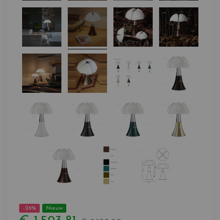
-26%
Nieuw