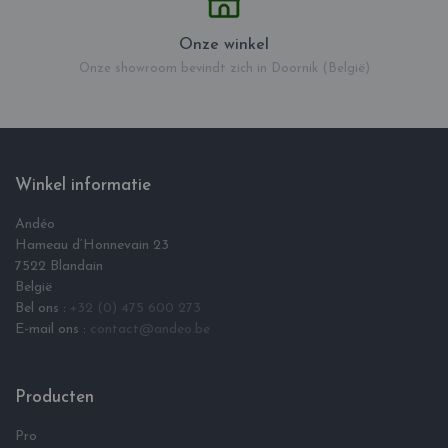
Onze winkel
Onze showroom bevindt zich in Doornik (België)
Winkel informatie
Andéo
Hameau d‘Honnevain 23
7522 Blandain
België
Bel ons :
+32 (0) 475 600 273
E-mail ons :
contact@andeo.be
Producten
Pro