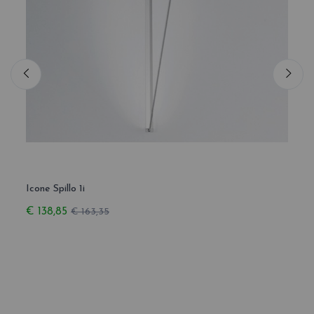
Icone Spillo 1i
Icone 
€ 138,85
€ 39
€ 163,35