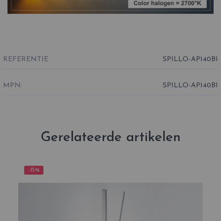
REFERENTIE
SPILLO-AP140BI
MPN:
SPILLO-AP140BI
Gerelateerde artikelen
-15%
-1