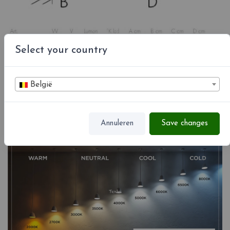
Select your country
België
Kleuren led °K
Annuleren
Save changes