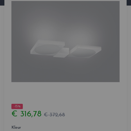
-15%
€ 316,78
€ 372,68
Kleur