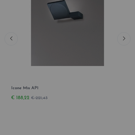
Icone Mix AP1
Icone
€ 188,22
€ 34
€ 221,43