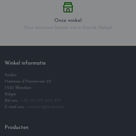
Onze winkel
Onze showroom bevindt zich in Doornik (België)
Winkel informatie
Andéo
Hameau d‘Honnevain 23
7522 Blandain
België
Bel ons :
+32 (0) 475 600 273
E-mail ons :
contact@andeo.be
Producten