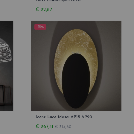
Next Gloeilampen DNA
€ 22,87
-15%
Icone Luce Masai AP15 AP20
€ 267,41
€ 314,60