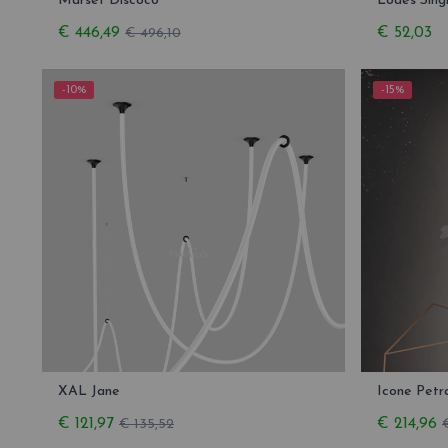
Marset Discoco
Lodes Sing
€ 446,49
€ 52,03
€ 496,10
-10%
-15%
XAL Jane
Icone Petr
€ 121,97
€ 214,96
€ 135,52