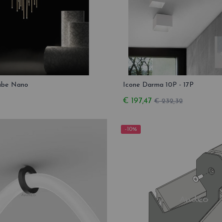
ube Nano
Icone Darma 10P - 17P
€ 197,47
€ 232,32
-10%