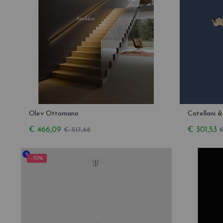
Olev Ottomano
Catellani 
€ 466,09
€ 301,53
€ 517,88
-10%