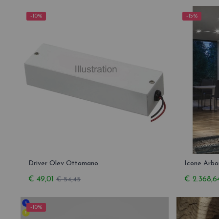
-10%
-15%
Driver Olev Ottomano
Icone Arbo
€ 49,01
€ 2.368,6
€ 54,45
-10%