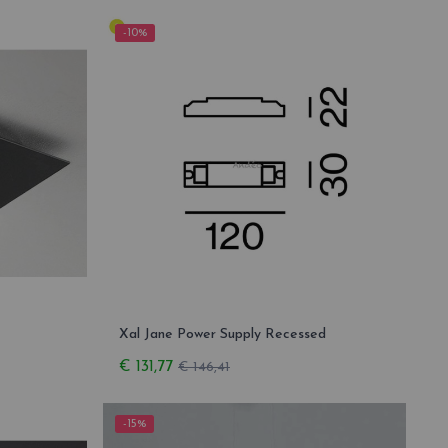
-10%
Xal Jane Power Supply Recessed
€ 131,77
€ 146,41
-15%