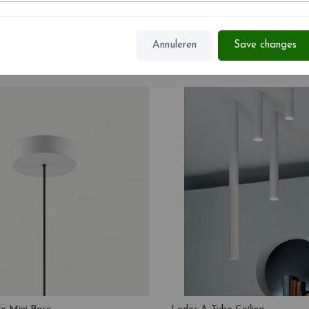
opies
Icone Muur Huisvesting
Annuleren
Save changes
€ 33,94
€ 39,93