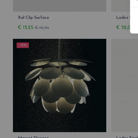
Xal Clip Surface
Lodes Can
€ 15,25
€ 52,03
€ 16,94
-10%