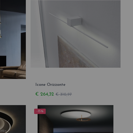
Icone Orizzonte
€ 264,32
€ 310,97
-15%