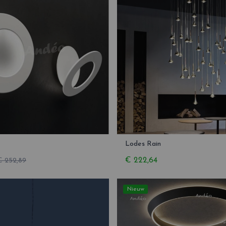
Lodes Rain
€ 222,64
€ 252,89
Nieuw