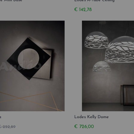
le Mini Base
Lodes A-Tube Ceiling
€ 142,78
a
Lodes Kelly Dome
€ 726,00
€ 252,89