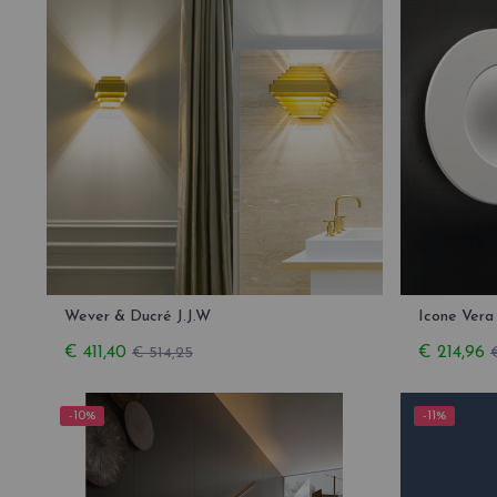
Wever & Ducré J.J.W
Icone Vera
€ 411,40
€ 214,96
€ 514,25
-10%
-11%