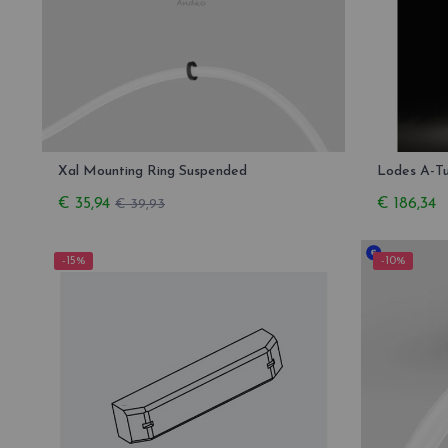
Xal Mounting Ring Suspended
Lodes A-T
€ 35,94
€ 186,34
€ 39,93
-15%
-10%