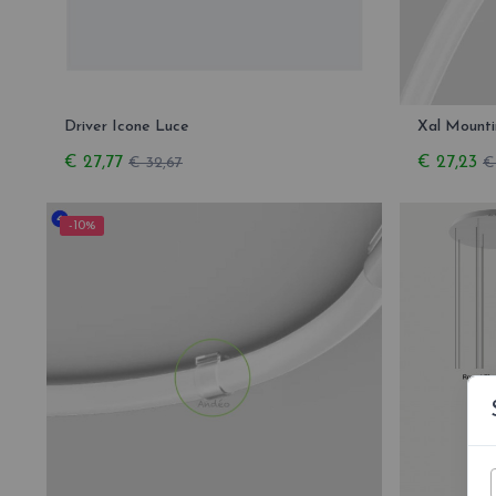
Driver Icone Luce
Xal Mounti
€ 27,77
€ 27,23
€ 32,67
€
-10%