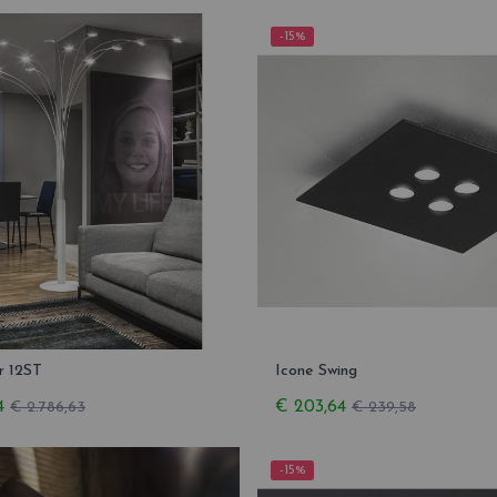
-15%
r 12ST
Icone Swing
4
€ 203,64
€ 2.786,63
€ 239,58
-15%