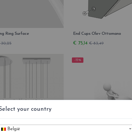
ng Ring Surface
End Cups Olev Ottomano
€ 75,14
 30,25
€ 83,49
-15%
Select your country
België