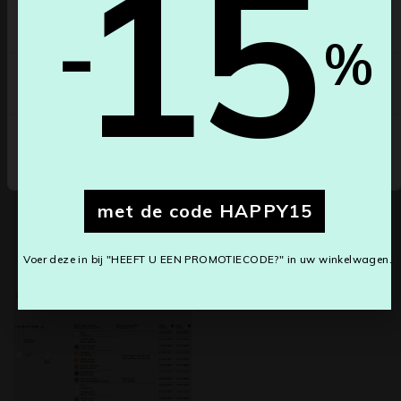
15
-
Select your country
%
België
Productdetails
Annuleren
Save changes
met de code HAPPY15
Voer deze in bij "HEEFT U EEN PROMOTIECODE?" in uw winkelwagen.