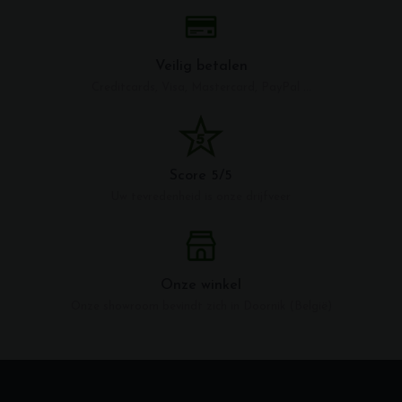
Veilig betalen
Creditcards, Visa, Mastercard, PayPal ...
Score 5/5
Uw tevredenheid is onze drijfveer
Onze winkel
Onze showroom bevindt zich in Doornik (België)