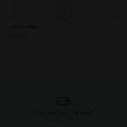
Lodes Canopies
Lodes
€ 52,03
€ 168
Gratis levering vanaf 400€*
Zie rubriek levering