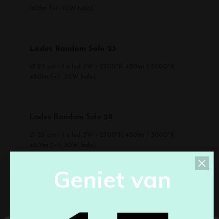
160lm (+/- 10W halo)
Lodes Random Solo 23
Ø 23 cm - 1 x led 3W - 2700°K 450lm / 3000°K
480lm (+/- 30W halo)
Lodes Random Solo 28
Ø 28 cm - 1 x led 3W - 2700°K 450lm / 3000°K
480lm (+/- 30W halo)
G
e
n
i
e
t
v
a
n
Download
Assembly-Instructions-Lodes-Random-Solo.pdf