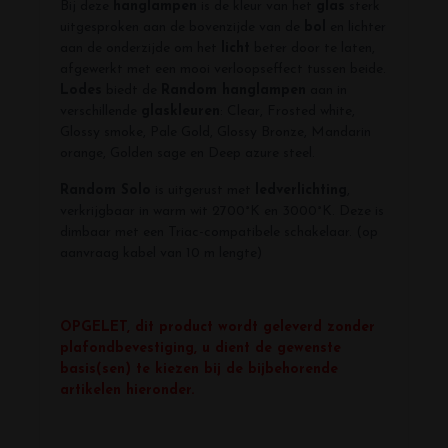
Bij deze
hanglampen
is de kleur van het
glas
sterk
uitgesproken aan de bovenzijde van de
bol
en lichter
aan de onderzijde om het
licht
beter door te laten,
afgewerkt met een mooi verloopseffect tussen beide.
Lodes
biedt de
Random hanglampen
aan in
verschillende
glaskleuren
: Clear, Frosted white,
Glossy smoke, Pale Gold, Glossy Bronze, Mandarin
orange, Golden sage en Deep azure steel.
Random Solo
is uitgerust met
ledverlichting
,
verkrijgbaar in warm wit 2700°K en 3000°K. Deze is
dimbaar met een Triac-compatibele schakelaar. (op
aanvraag kabel van 10 m lengte)
OPGELET, dit product wordt geleverd zonder
plafondbevestiging, u dient de gewenste
basis(sen) te kiezen bij de bijbehorende
artikelen hieronder.