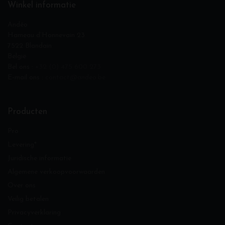
Winkel informatie
Andéo
Hameau d‘Honnevain 23
7522 Blandain
België
Bel ons :
+32 (0) 475 600 273
E-mail ons :
contact@andeo.be
Producten
Pro
Levering*
Juridische informatie
Algemene verkoopvoorwaarden
Over ons
Veilig betalen
Privacyverklaring