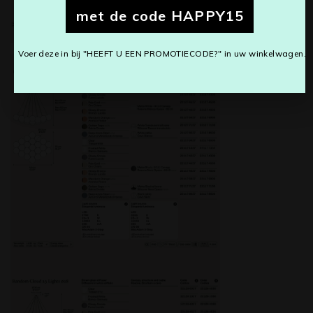
met de code HAPPY15
Voer deze in bij "HEEFT U EEN PROMOTIECODE?" in uw winkelwagen.