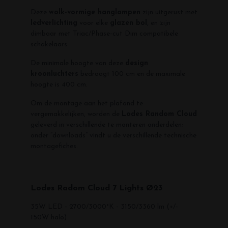
Deze
wolk-vormige hanglampen
zijn uitgerust met
ledverlichting
voor elke
glazen bol
, en zijn
dimbaar met Triac/Phase-cut Dim compatibele
schakelaars.
De minimale hoogte van deze
design
kroonluchters
bedraagt 100 cm en de maximale
hoogte is 400 cm.
Om de montage aan het plafond te
vergemakkelijken, worden de
Lodes Random Cloud
geleverd in verschillende te monteren onderdelen;
onder “downloads” vindt u de verschillende technische
montagefiches.
Lodes Radom Cloud 7 Lights Ø23
35W LED - 2700/3000°K - 3150/3360 lm (+/-
150W halo)