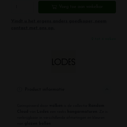
Voeg toe aan winkelkar
Vindt u het ergens anders goedkoper, neem
contact met ons op.
2 tot 4 weken
Product informatie
Geïnspireerd door
wolken
is de collectie
Random
Cloud
van
Lodes
een reeks
hangarmaturen
. Ze is
verkrijgbaar in verschillende afmetingen en kleuren
van
glazen bollen
.