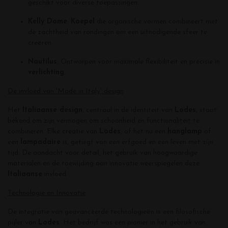
geschikt voor diverse toepassingen.
Kelly Dome
:
Koepel
die organische vormen combineert met
de zachtheid van rondingen om een ​​uitnodigende sfeer te
creëren.
Nautilus
: Ontworpen voor maximale flexibiliteit en precisie in
verlichting
.
De invloed van 'Made in Italy' design
Het
Italiaanse design
, centraal in de identiteit van
Lodes
, staat
bekend om zijn vermogen om schoonheid en functionaliteit te
combineren. Elke creatie van
Lodes
, of het nu een
hanglamp
of
een
lamp
adaire
is, getuigt van een erfgoed en een leven met zijn
tijd. De aandacht voor detail, het gebruik van hoogwaardige
materialen en de toewijding aan innovatie weerspiegelen deze
Italiaanse
invloed.
Technologie en Innovatie
De integratie van geavanceerde technologieën is een filosofische
pijler van
Lodes
. Het bedrijf was een pionier in het gebruik van