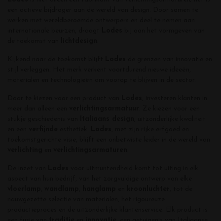
een actieve bijdrager aan de wereld van design. Door samen te
werken met wereldberoemde ontwerpers en deel te nemen aan
internationale beurzen, draagt
Lodes
bij aan het vormgeven van
de toekomst van
lichtdesign
.
Kijkend naar de toekomst blijft
Lodes
de grenzen van innovatie en
stijl verleggen. Het merk verkent voortdurend nieuwe ideeën,
materialen en technologieën om voorop te blijven in de sector.
Door te kiezen voor een product van
Lodes
, investeren klanten in
meer dan alleen een
verlichtingsarmatuur
. Ze kiezen voor een
stukje geschiedenis van
Italiaans design
, uitzonderlijke kwaliteit
en een
verfijnde
esthetiek.
Lodes
, met zijn rijke erfgoed en
toekomstgerichte visie, blijft een onbetwiste leider in de wereld van
verlichting
en
verlichtingsarmaturen
.
De inzet van
Lodes
voor uitmuntendheid komt tot uiting in elk
aspect van hun bedrijf, van het zorgvuldige ontwerp van elke
vloerlamp
,
wandlamp
,
hanglamp
en
kroonluchter
, tot de
nauwgezette selectie van materialen, het rigoureuze
productieproces en de uitzonderlijke klantenservice. Elk product is
een fusie van
traditie
en
innovatie
, een getuigenis van Italiaanse