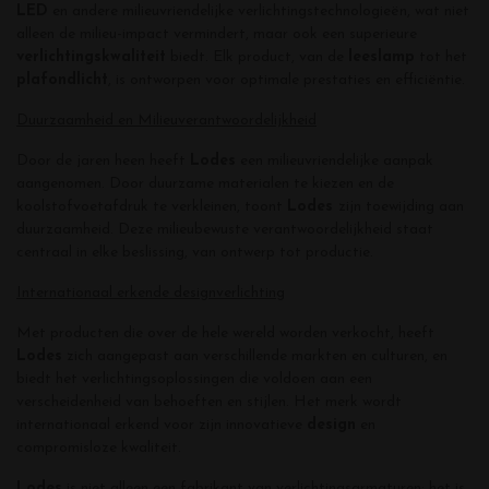
LED
en andere milieuvriendelijke verlichtingstechnologieën, wat niet
alleen de milieu-impact vermindert, maar ook een superieure
verlichtingskwaliteit
biedt. Elk product, van de
leeslamp
tot het
plafondlicht
, is ontworpen voor optimale prestaties en efficiëntie.
Duurzaamheid en Milieuverantwoordelijkheid
Door de jaren heen heeft
Lodes
een milieuvriendelijke aanpak
aangenomen. Door duurzame materialen te kiezen en de
koolstofvoetafdruk te verkleinen, toont
Lodes
zijn toewijding aan
duurzaamheid. Deze milieubewuste verantwoordelijkheid staat
centraal in elke beslissing, van ontwerp tot productie.
Internationaal erkende designverlichting
Met producten die over de hele wereld worden verkocht, heeft
Lodes
zich aangepast aan verschillende markten en culturen, en
biedt het verlichtingsoplossingen die voldoen aan een
verscheidenheid van behoeften en stijlen. Het merk wordt
internationaal erkend voor zijn innovatieve
design
en
compromisloze kwaliteit.
Lodes
is niet alleen een fabrikant van verlichtingsarmaturen; het is