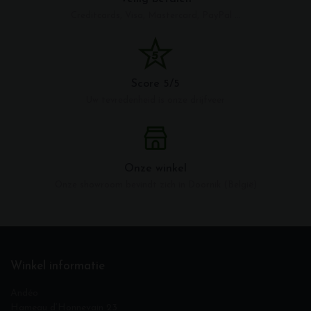
Creditcards, Visa, Mastercard, PayPal ...
Score 5/5
Uw tevredenheid is onze drijfveer
Onze winkel
Onze showroom bevindt zich in Doornik (België)
Winkel informatie
Andéo
Hameau d‘Honnevain 23