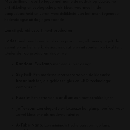
Massimiliano Tosetto legde met name de nadruk op duurzame
ontwikkeling en ecologische praktijken, waarmee hij de
aanpasbaarheid en verantwoordelijkheid van het merk tegenover
hedendaagse uitdagingen toonde.
Een uitgebreid assortiment producten
Lodes
biedt een breed scala aan producten, elk weerspiegelt de
essentie van het merk: design, innovatie en uitzonderlijke kwaliteit.
Onder de top producten vinden we:
Random
: Een
lamp
met een zuiver design.
Sky-Fall
: Een moderne interpretatie van de klassieke
kroonluchter
, die geblazen glas en
LED
-technologie
combineert.
Puzzle
: Een serie van
wandlampen
met strakke lijnen.
Jefferson
: Een elegante en luxueuze hanglamp, perfect voor
zowel klassieke als moderne ruimtes.
A-Tube Nano
: Een minimalistische buisvormige lamp,