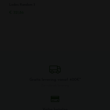
Lodes Random 3
Lode
€ 321,86
€ 121
Gratis levering vanaf 400€*
Zie rubriek levering
Veilig betalen