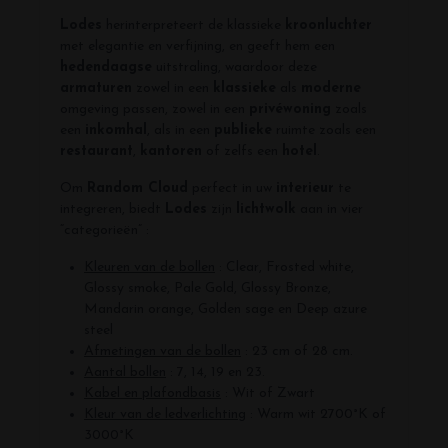
Lodes
herinterpreteert de klassieke
kroonluchter
met elegantie en verfijning, en geeft hem een
hedendaagse
uitstraling, waardoor deze
armaturen
zowel in een
klassieke
als
moderne
omgeving passen, zowel in een
privéwoning
zoals
een
inkomhal
, als in een
publieke
ruimte zoals een
restaurant
,
kantoren
of zelfs een
hotel
.
Om
Random Cloud
perfect in uw
interieur
te
integreren, biedt
Lodes
zijn
lichtwolk
aan in vier
“categorieën” :
Kleuren van de bollen
: Clear, Frosted white,
Glossy smoke, Pale Gold, Glossy Bronze,
Mandarin orange, Golden sage en Deep azure
steel
Afmetingen van de bollen
: 23 cm of 28 cm.
Aantal bollen
: 7, 14, 19 en 23.
Kabel en plafondbasis
: Wit of Zwart
Kleur van de ledverlichting
: Warm wit 2700°K of
3000°K