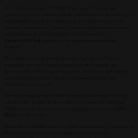
Het merk werd opgericht in 1950 door Angelo Tosetto, een
gepassioneerde en visionaire vakman, die de basis legde voor wat in
2020
Lodes
zou worden onder impuls van de kleinzoon van de
oprichter, Massimiliano Tosetto. Onder zijn leiding heeft het merk
zich gevestigd als een sleutelspeler in het domein van
designverlichting
, dankzij zijn toewijding aan innovatie en
kwaliteit.
De overgang naar de tweede generatie, met Andrea Tosetto,
markeerde een internationale expansie en de integratie van
geavanceerde verlichtingstechnologieën. Dit was een periode van
groei en evolutie, waarin het merk zijn aanwezigheid op de
wereldmarkt verstevigde.
De naamswijziging naar
Lodes
weerspiegelde de nieuwe richting
van het merk, waarbij de noties van licht (Lumen) en verbinding
(Nodes) werden gecombineerd, symboliserend de unie van
licht
en
design
in elke creatie.
Elke leider van
Lodes
heeft zijn unieke touch gebracht, waarmee hij
het merk verrijkte met nieuwe ideeën en perspectieven.