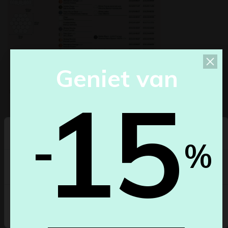
G
e
n
i
e
t
v
a
n
15
-
Select your country
%
België
Annuleren
Save changes