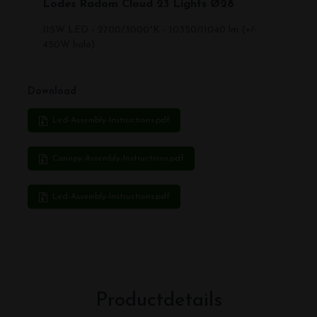
Lodes Radom Cloud 23 Lights Ø28
115W LED - 2700/3000°K - 10350/11040 lm (+/-
450W halo)
Download
Led-Assembly-Instructions.pdf
Canopy-Assembly-Instructions.pdf
Led-Assembly-Instructions.pdf
Productdetails