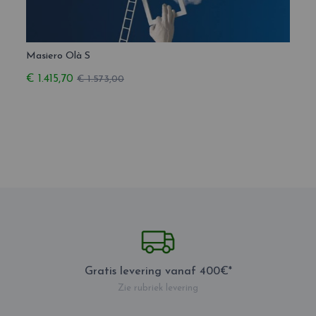
Masiero Olà S
Masie
€ 1.415,70
€ 1.7
€ 1.573,00
Gratis levering vanaf 400€*
Zie rubriek levering