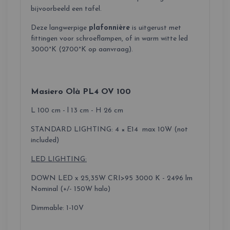
bijvoorbeeld een tafel.
Deze langwerpige
plafonnière
is uitgerust met
fittingen voor schroeflampen, of in warm witte led
3000°K (2700°K op aanvraag).
Masiero Olà PL4 OV 100
L 100 cm - l 13 cm - H 26 cm
STANDARD LIGHTING: 4 × E14 max 10W (not
included)
LED LIGHTING:
DOWN LED x 25,35W CRI>95 3000 K - 2496 lm
Nominal (+/- 150W halo)
Dimmable: 1-10V