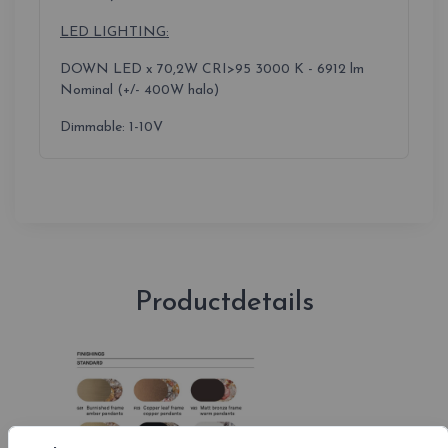
LED LIGHTING:
DOWN LED x 70,2W CRI>95 3000 K - 6912 lm
Nominal (+/- 400W halo)
Dimmable: 1-10V
Productdetails