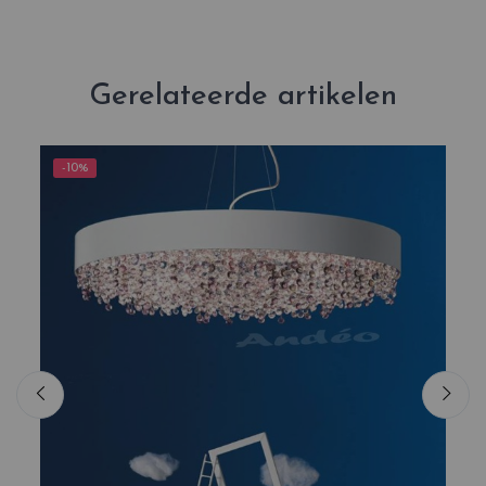
Gerelateerde artikelen
-10%
-1