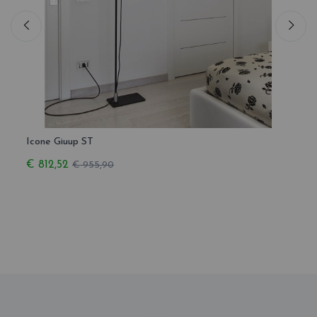
Icone Giuup ST
Icone
€ 812,52
€ 63
€ 955,90