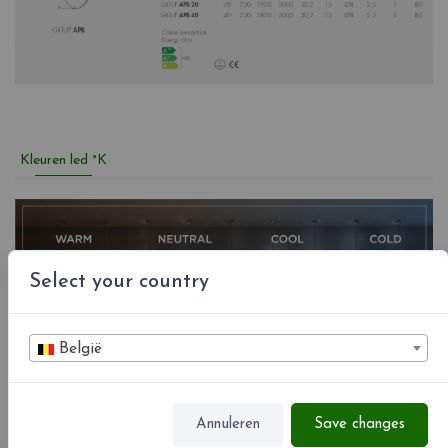
Kleuren led °K
Select your country
België
Annuleren
Save changes