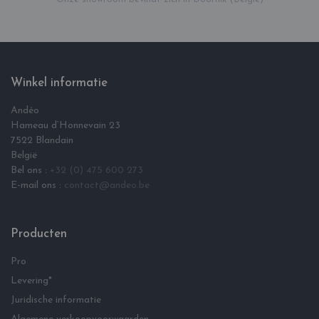
Winkel informatie
Andéo
Hameau d‘Honnevain 23
7522 Blandain
België
Bel ons :
+32 (0) 475 600 273
E-mail ons :
contact@andeo.be
Producten
Pro
Levering*
Juridische informatie