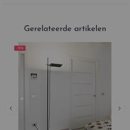
Gerelateerde artikelen
-15%
-1