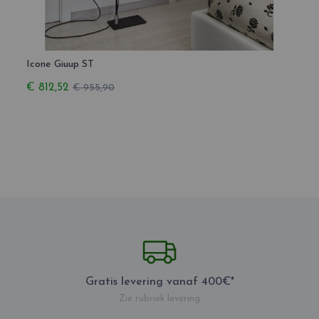
Icone Giuup ST
Icone
€ 812,52
€ 63
€ 955,90
Gratis levering vanaf 400€*
Zie rubriek levering