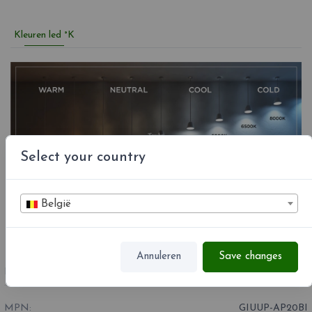
Kleuren led °K
Select your country
België
Annuleren
Save changes
REFERENTIE
GIUUP-AP20BI
MPN:
GIUUP-AP20BI