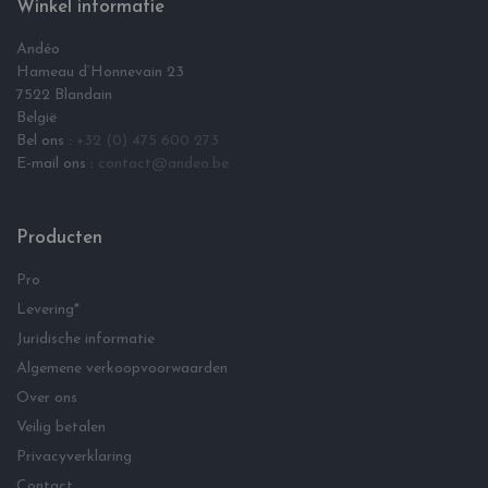
Winkel informatie
Andéo
Hameau d‘Honnevain 23
7522 Blandain
België
Bel ons :
+32 (0) 475 600 273
E-mail ons :
contact@andeo.be
Producten
Pro
Levering*
Juridische informatie
Algemene verkoopvoorwaarden
Over ons
Veilig betalen
Privacyverklaring
Contact